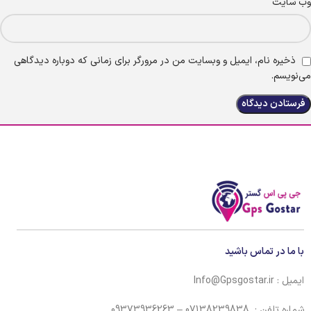
وب‌ سایت
ذخیره نام، ایمیل و وبسایت من در مرورگر برای زمانی که دوباره دیدگاهی
می‌نویسم.
با ما در تماس باشید
ایمیل : Info@Gpsgostar.ir
شماره تلفن : 07138239838 – 09373936263