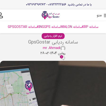
با ما در تماس باشید 07132322516 - 09379396263
منو
سامانه KRP
سامانه WIALON
سامانه KINGGPS
سامانه GPSGOSTAR
نرم افزار ردیابی
سامانه ردیابی GpsGostar
mr .Ahmadi
روشن 1404-02-28
0