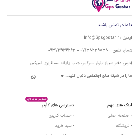
با ما در تماس باشید
ایمیل : Info@Gpsgostar.ir
شماره تلفن : 07138239838 – 09373936263
آدرس دفتر شیراز :بلوار امیرکبیر، جنب پایانه مسافربری امیرکبیر
ما را در شبکه های اجتماعی دنبال کنید.
..
دسترسی های کاربر
لینک های مهم
دسترسی های کاربر
- صفحه اصلی
- حساب کاربری
- فروشگاه
- سبد خرید