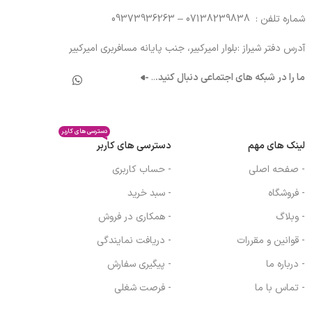
شماره تلفن : 07138239838 – 09373936263
آدرس دفتر شیراز :بلوار امیرکبیر، جنب پایانه مسافربری امیرکبیر
ما را در شبکه های اجتماعی دنبال کنید.
..
دسترسی های کاربر
لینک های مهم
دسترسی های کاربر
- صفحه اصلی
- حساب کاربری
- فروشگاه
- سبد خرید
- وبلاگ
- همکاری در فروش
- قوانین و مقررات
- دریافت نمایندگی
- درباره ما
- پیگیری سفارش
- تماس با ما
- فرصت شغلی