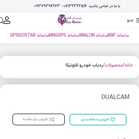
با ما در تماس باشید 07132322516 - 09379396263
منو
سامانه KRP
سامانه WIALON
سامانه KINGGPS
سامانه GPSGOSTAR
خانه
محصولات
ردیاب خودرو تلتونیکا
DUALCAM
افزودن برای مقایسه
افزودن به علاقه مندی