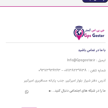
با ما در تماس باشید
ایمیل : Info@Gpsgostar.ir
شماره تلفن : 07138239838 – 09373936263
آدرس دفتر شیراز :بلوار امیرکبیر، جنب پایانه مسافربری امیرکبیر
ما را در شبکه های اجتماعی دنبال کنید.
..