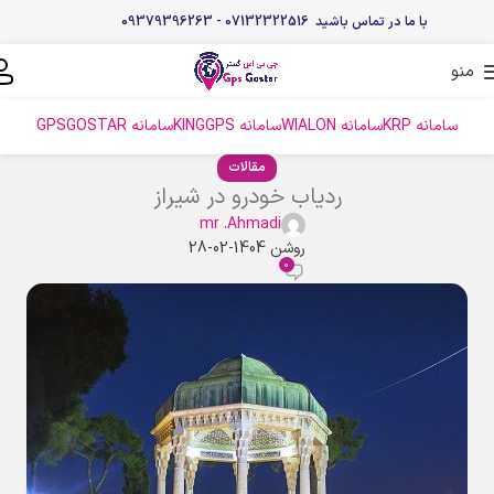
با ما در تماس باشید 07132322516 - 09379396263
منو
سامانه KRP
سامانه WIALON
سامانه KINGGPS
سامانه GPSGOSTAR
مقالات
ردیاب خودرو در شیراز
mr .Ahmadi
روشن 1404-02-28
0