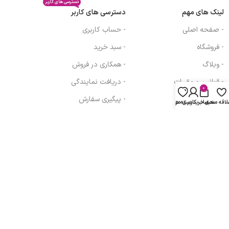
دسترسی های کاربر
لینک های مهم
دسترسی های کاربر
- صفحه اصلی
- حساب کاربری
- فروشگاه
- سبد خرید
- وبلاگ
- همکاری در فروش
- قوانین و مقررات
- دریافت نمایندگی
0
- درباره ما
- پیگیری سفارش
لاقه مندی
سبد خرید
دسته ها
حساب کاربری من
- تماس با ما
- فرصت شغلی