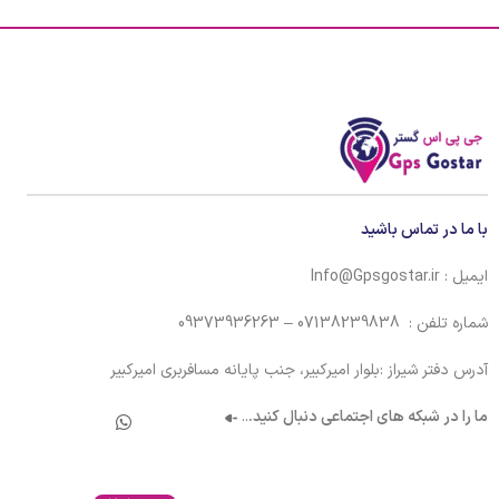
با ما در تماس باشید
ایمیل : Info@Gpsgostar.ir
شماره تلفن : 07138239838 – 09373936263
آدرس دفتر شیراز :بلوار امیرکبیر، جنب پایانه مسافربری امیرکبیر
ما را در شبکه های اجتماعی دنبال کنید.
..