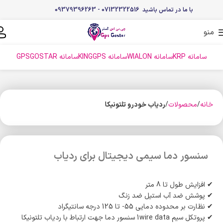
با ما در تماس باشید 07132322516 - 09379396263
منو
سامانه KRP
سامانه WIALON
سامانه KINGGPS
سامانه GPSGOSTAR
خانه
محصولات
ردیاب خودرو تلتونیکا
سنسور دما سیمی دیجیتال برای ردیاب
✔ افزایش طول تا 8 متر
✔ پوشش ضد آب استیل ضد زنگ
✔ نظارت بر محدوده دمایی 55- تا 125 درجه سانتیگراد
✔ پروتکل سیم 1wire data سنسور دما جهت ارتباط با ردیاب تلتونیکا