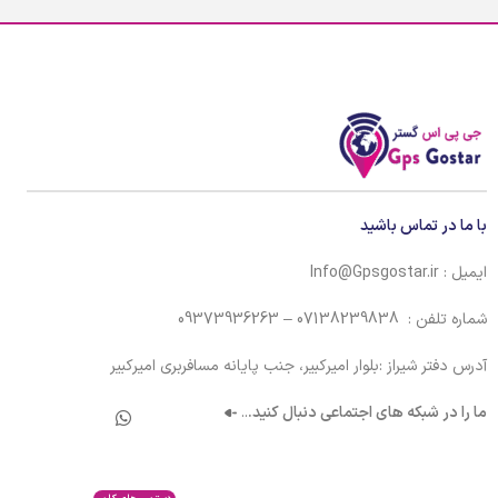
با ما در تماس باشید
ایمیل : Info@Gpsgostar.ir
شماره تلفن : 07138239838 – 09373936263
آدرس دفتر شیراز :بلوار امیرکبیر، جنب پایانه مسافربری امیرکبیر
ما را در شبکه های اجتماعی دنبال کنید.
..