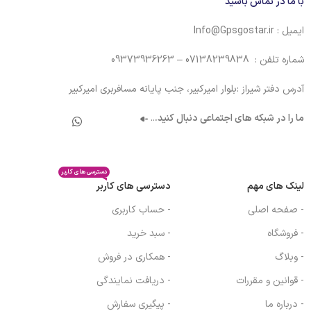
با ما در تماس باشید
ایمیل : Info@Gpsgostar.ir
شماره تلفن : 07138239838 – 09373936263
آدرس دفتر شیراز :بلوار امیرکبیر، جنب پایانه مسافربری امیرکبیر
ما را در شبکه های اجتماعی دنبال کنید.
..
دسترسی های کاربر
لینک های مهم
دسترسی های کاربر
- صفحه اصلی
- حساب کاربری
- فروشگاه
- سبد خرید
- وبلاگ
- همکاری در فروش
- قوانین و مقررات
- دریافت نمایندگی
- درباره ما
- پیگیری سفارش