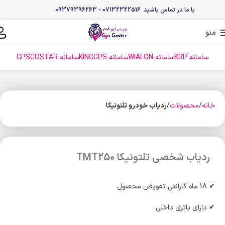
با ما در تماس باشید 07132322516 - 09379396263
منو
سامانه KRP
سامانه WIALON
سامانه KINGGPS
سامانه GPSGOSTAR
خانه
محصولات
ردیاب خودرو تلتونیکا
ردیاب شخصی تلتونیکا TMT250
✔ 18 ماه گارانتی تعویض محصول
✔ دارای باتری داخلی