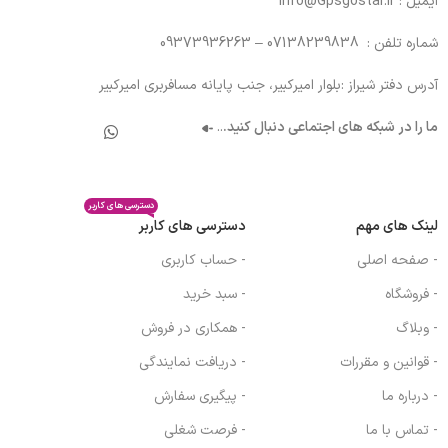
ایمیل : Info@Gpsgostar.ir
شماره تلفن : 07138239838 – 09373936263
آدرس دفتر شیراز :بلوار امیرکبیر، جنب پایانه مسافربری امیرکبیر
ما را در شبکه های اجتماعی دنبال کنید.
..
دسترسی های کاربر
لینک های مهم
دسترسی های کاربر
- صفحه اصلی
- حساب کاربری
- فروشگاه
- سبد خرید
- وبلاگ
- همکاری در فروش
- قوانین و مقررات
- دریافت نمایندگی
- درباره ما
- پیگیری سفارش
- تماس با ما
- فرصت شغلی