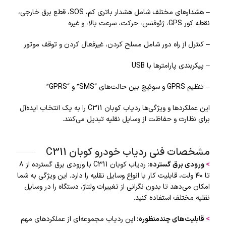
– هشدارهای مختلف شامل هشدار باتری کم، SOS، قطع برق خارجی،
نقطه کور GPS، ژئوفنس، حرکت، سرعت بالا، و غیره
– کنترل از راه دور شامل مسلح کردن، غیرفعال کردن و توقف موتور
– پیکربندی پارامترها با USB
– تنظیم GPRS و سوئیچ بین حالت‌های “SMS” و “GPRS”
این عملکردها و ویژگی‌ها ردیاب کوبان C311 را به یک انتخاب ایده‌آل
برای نظارت و حفاظت از وسایل نقلیه تبدیل می‌کنند.
مشخصات فنی ردیاب خودرو کوبان C311
>
ورودی برق گسترده
:
ردیاب کوبان C311 با ورودی برق گسترده از ۸
تا ۴۰ ولت، قابلیت کار با انواع وسایل نقلیه را دارد. این ویژگی به شما
امکان می‌دهد تا بدون نگرانی از تغییرات ولتاژ، دستگاه را در وسایل
نقلیه مختلف استفاده کنید.
>
قابلیت‌های چندمنظوره
:
این ردیاب مجموعه‌ای از عملکردهای مهم