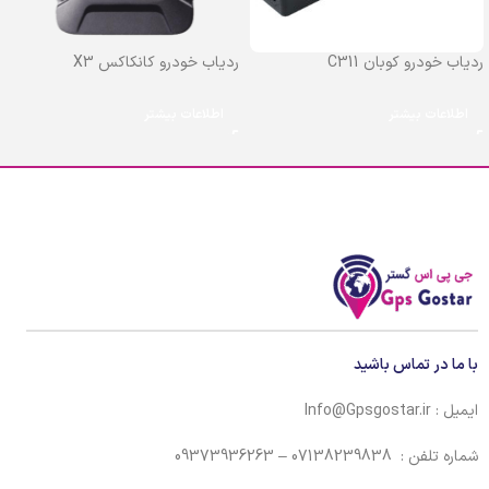
ردیاب خودرو کوبان C311
ردیاب خودرو کانکاکس X3
اطلاعات بیشتر
اطلاعات بیشتر
با ما در تماس باشید
ایمیل : Info@Gpsgostar.ir
شماره تلفن : 07138239838 – 09373936263