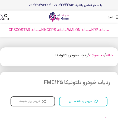
با ما در تماس باشید 07132322516 - 09379396263
منو
سامانه KRP
سامانه WIALON
سامانه KINGGPS
سامانه GPSGOSTAR
خانه
محصولات
ردیاب خودرو تلتونیکا
ردیاب خودرو تلتونیکا FMC125
افزودن برای مقایسه
افزودن به علاقه مندی