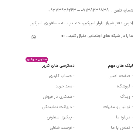
شماره تلفن : 07138239838 – 09373936263
آدرس دفتر شیراز :بلوار امیرکبیر، جنب پایانه مسافربری امیرکبیر
ما را در شبکه های اجتماعی دنبال کنید.
..
دسترسی های کاربر
لینک های مهم
دسترسی های کاربر
- صفحه اصلی
- حساب کاربری
- فروشگاه
- سبد خرید
- وبلاگ
- همکاری در فروش
- قوانین و مقررات
- دریافت نمایندگی
- درباره ما
- پیگیری سفارش
- تماس با ما
- فرصت شغلی