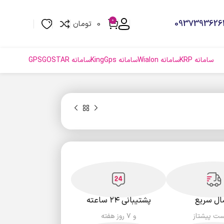
0
0
تومان
سامانه KRP
سامانه Wialon
سامانه KingGps
سامانه GPSGOSTAR
ال سریع
پشتیبانی ۲۴ ساعته
ست پیشتاز
و ۷ روز هفته