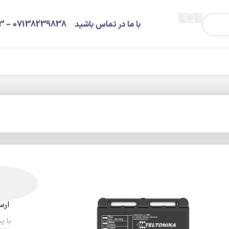
با ما در تماس باشید 07138239838 – 09373936263
ارس
با پ