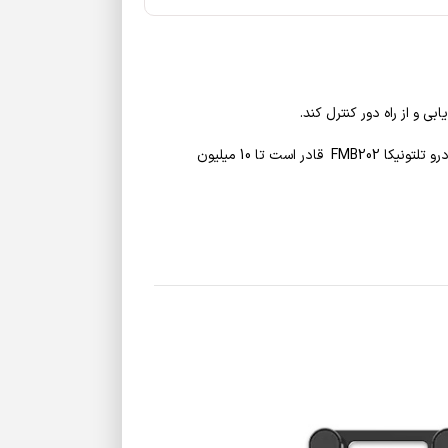
آن را رصد کنید. در صورتیکه به هر دلیلی اتصال به شبکه قطع شود، ردیاب خودرو تلتونیکا FMB202 قادر است تا 10 میلیون