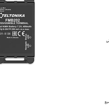
ی
سیع