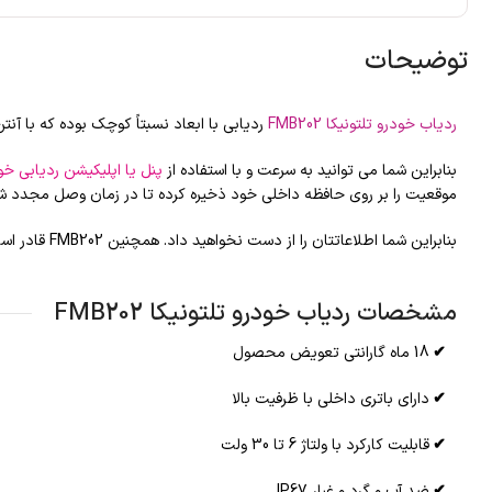
توضیحات
ردیاب خودرو تلتونیکا FMB202
ردیابی با ابعاد نسبتاً کوچک بوده که با آنتن های GPS و GSM داخلی خود قادر است وسیله نقلیه شما را به صورت آنلاین ردیابی و از 
بنابراین شما می توانید به سرعت و با استفاده از
پنل یا اپلیکیشن ردیابی خو
موقعیت را بر روی حافظه داخلی خود ذخیره کرده تا در زمان وصل مجدد شبکه اطلاعات 
بنابراین شما اطلاعاتتان را از دست نخواهید داد. همچنین
FMB202
قادر است
مشخصات ردیاب خودرو تلتونیکا FMB202
✔
18 ماه گارانتی تعویض محصول
✔
دارای باتری داخلی با ظرفیت بالا
✔
قابليت كاركرد با ولتاژ 6 تا 30 ولت
✔
ضد آب و گرد و غبار IP67