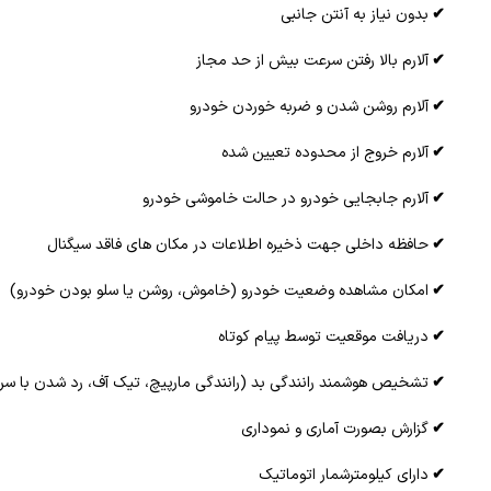
✔
بدون نياز به آنتن جانبی
✔
آلارم بالا رفتن سرعت بيش از حد مجاز
✔
آلارم روشن شدن و ضربه خوردن خودرو
✔
آلارم خروج از محدوده تعيين شده
✔
آلارم جابجايی خودرو در حالت خاموشی خودرو
✔
حافظه داخلي جهت ذخيره اطلاعات در مكان های فاقد سيگنال
✔
امكان مشاهده وضعيت خودرو (خاموش، روشن یا سلو بودن خودرو)
✔
دريافت موقعيت توسط پيام كوتاه
✔
تشخیص هوشمند رانندگی بد (رانندگی مارپیچ، تیک آف، رد شدن با سرعت
✔
گزارش بصورت آماری و نموداری
✔
دارای کیلومترشمار اتوماتیک