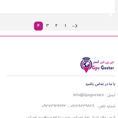
اطلاعات بیشتر
4
3
2
1
←
با ما در تماس باشید
ایمیل : Info@Gpsgostar.ir
شماره تلفن : 07138239838 – 09373936263
آدرس دفتر شیراز :بلوار امیرکبیر، جنب پایانه مسافربری امیرکبیر