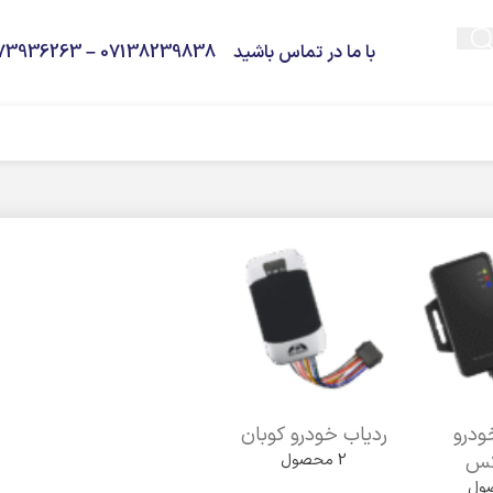
با ما در تماس باشید 07138239838 – 09373936263
ودرو
ردیاب خودرو کوبان
کس
2 محصول