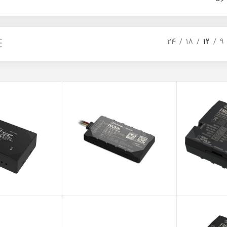
24
18
12
9