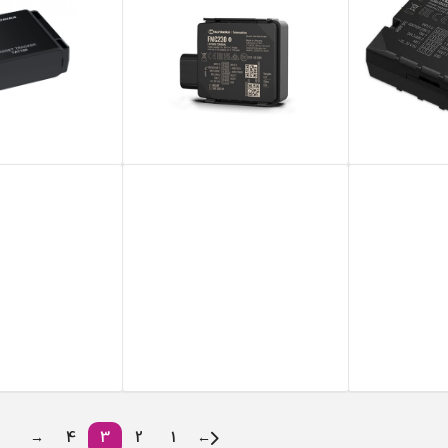
→
4
3
2
1
←