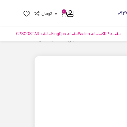
0
0
تومان
سامانه KRP
سامانه Wialon
سامانه KingGps
سامانه GPSGOSTAR
نمایش 25–36 از 42 نتیجه