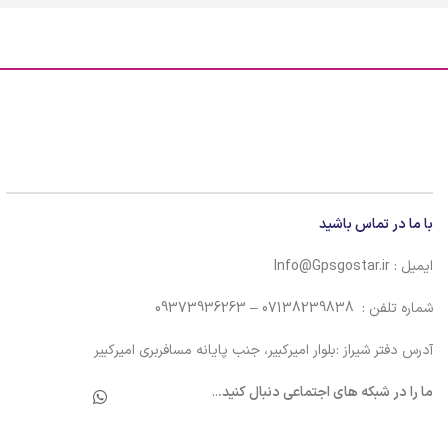
با ما در تماس باشید
ایمیل : Info@Gpsgostar.ir
شماره تلفن : 07138239838 – 09373936263
آدرس دفتر شیراز :بلوار امیرکبیر، جنب پایانه مسافربری امیرکبیر
ما را در شبکه های اجتماعی دنبال کنید.
..