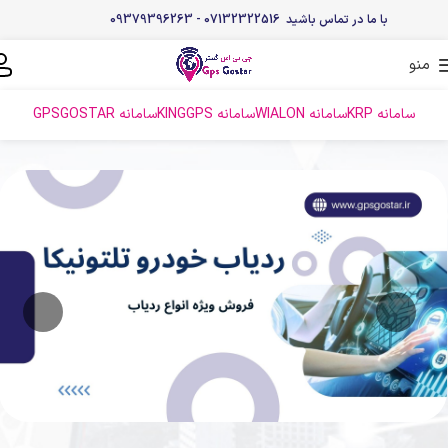
با ما در تماس باشید 07132322516 - 09379396263
منو
سامانه KRP
سامانه WIALON
سامانه KINGGPS
سامانه GPSGOSTAR