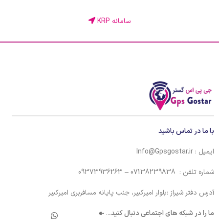
سامانه KRP
با ما در تماس باشید
ایمیل : Info@Gpsgostar.ir
شماره تلفن : 07138239838 – 09373936263
آدرس دفتر شیراز :بلوار امیرکبیر، جنب پایانه مسافربری امیرکبیر
ما را در شبکه های اجتماعی دنبال کنید.
..