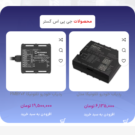
محصولات
جی پی اس گستر
اتمام موجودی
ردیاب شخصی کوبان TK102
ردیاب خودرو تلتونیکا FMB641
4,400,000
تومان
12,364,000
تومان
اطلاعات بیشتر
افزودن به سبد خرید