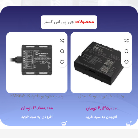
محصولات
جی پی اس گستر
اتمام موجودی
ردیاب شخصی کوبان TK102
ردیاب خودرو تلتونیکا FMB641
4,400,000
تومان
12,364,000
تومان
اطلاعات بیشتر
افزودن به سبد خرید