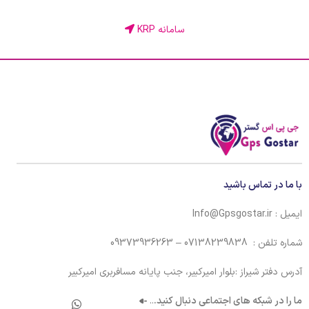
سامانه KRP
با ما در تماس باشید
ایمیل : Info@Gpsgostar.ir
شماره تلفن : 07138239838 – 09373936263
آدرس دفتر شیراز :بلوار امیرکبیر، جنب پایانه مسافربری امیرکبیر
ما را در شبکه های اجتماعی دنبال کنید.
..