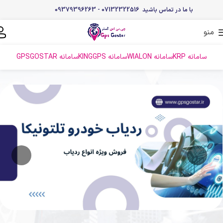
با ما در تماس باشید 07132322516 - 09379396263
منو
سامانه KRP
سامانه WIALON
سامانه KINGGPS
سامانه GPSGOSTAR