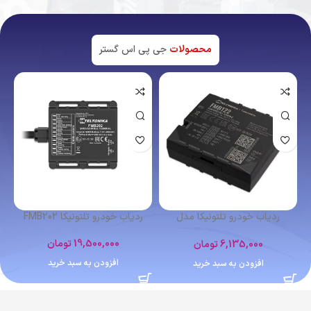
محصولات
جی پی اس گستر
اتمام موجودی
ردیاب شخصی کوبان TK102
ردیاب خودرو تلتونیکا FMB641
4,400,000
تومان
12,364,000
تومان
اطلاعات بیشتر
افزودن به سبد خرید