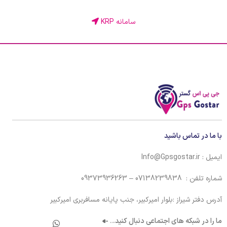
سامانه KRP
با ما در تماس باشید
ایمیل : Info@Gpsgostar.ir
شماره تلفن : 07138239838 – 09373936263
آدرس دفتر شیراز :بلوار امیرکبیر، جنب پایانه مسافربری امیرکبیر
ما را در شبکه های اجتماعی دنبال کنید.
..