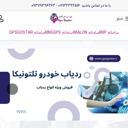
با ما در تماس باشید 07132322516 - 09379396263
منو
سامانه KRP
سامانه WIALON
سامانه KINGGPS
سامانه GPSGOSTAR