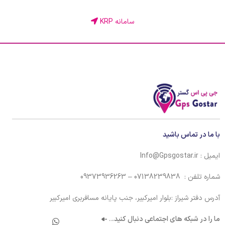
سامانه KRP
با ما در تماس باشید
ایمیل : Info@Gpsgostar.ir
شماره تلفن : 07138239838 – 09373936263
آدرس دفتر شیراز :بلوار امیرکبیر، جنب پایانه مسافربری امیرکبیر
ما را در شبکه های اجتماعی دنبال کنید.
..