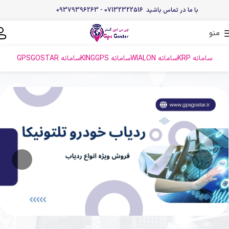
با ما در تماس باشید 07132322516 - 09379396263
منو
سامانه KRP
سامانه WIALON
سامانه KINGGPS
سامانه GPSGOSTAR