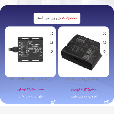
محصولات
جی پی اس گستر
اتمام موجودی
ردیاب شخصی کوبان TK102
ردیاب خودرو تلتونیکا FMB641
4,400,000
تومان
12,364,000
تومان
اطلاعات بیشتر
افزودن به سبد خرید