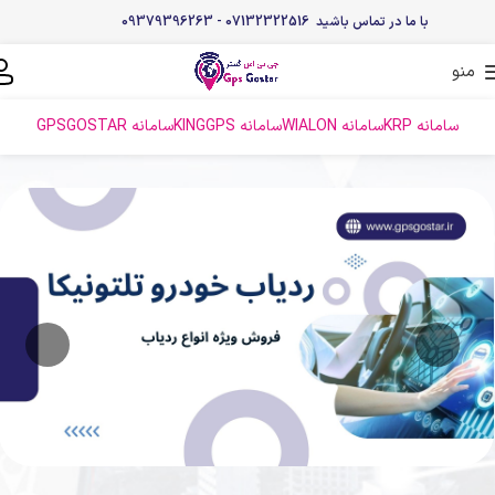
با ما در تماس باشید 07132322516 - 09379396263
منو
سامانه KRP
سامانه WIALON
سامانه KINGGPS
سامانه GPSGOSTAR