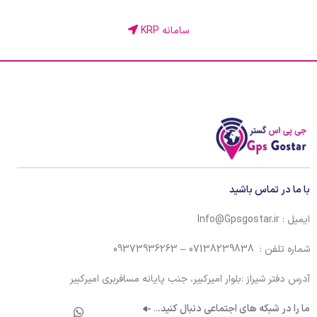
سامانه KRP
با ما در تماس باشید
ایمیل : Info@Gpsgostar.ir
شماره تلفن : 07138239838 – 09373936263
آدرس دفتر شیراز :بلوار امیرکبیر، جنب پایانه مسافربری امیرکبیر
ما را در شبکه های اجتماعی دنبال کنید.
..