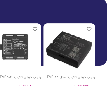
مشاهده محصولات
اتمام موجودی
ردیاب خودرو تلتونیکا FMB202
ردیاب شخصی کوبان TK102
19,500,000
تومان
4,400,000
تومان
افزودن به سبد خرید
اطلاعات بیشتر