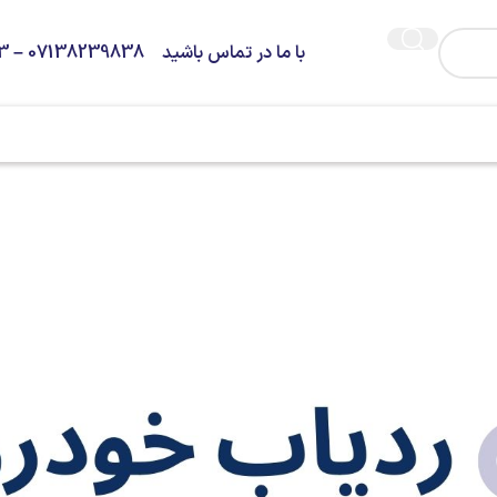
با ما در تماس باشید 07138239838 – 09373936263