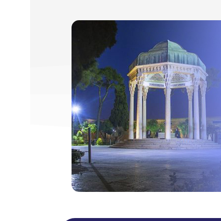
رو در
شیراز