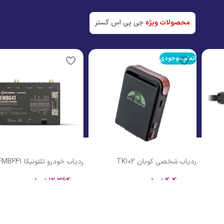
جدیدترین تک
مشاهده
محصولات ویژه
جی پی اس گستر
مشاهده
ردیاب خودرو تلتونیکا FMB641
ردیاب خودرو کوبان C311
12,364,000
تومان
اطلاعات بیشتر
افزودن به سبد خرید