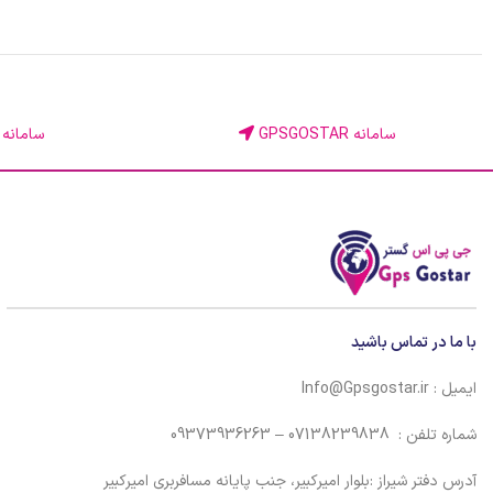
سامانه GPSGOSTAR
سامانه KINGGPS
با ما در تماس باشید
ایمیل : Info@Gpsgostar.ir
شماره تلفن : 07138239838 – 09373936263
آدرس دفتر شیراز :بلوار امیرکبیر، جنب پایانه مسافربری امیرکبیر