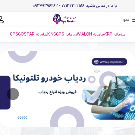
با ما در تماس باشید 07132322516 - 09379396263
منو
سامانه KRP
سامانه WIALON
سامانه KINGGPS
سامانه GPSGOSTAR