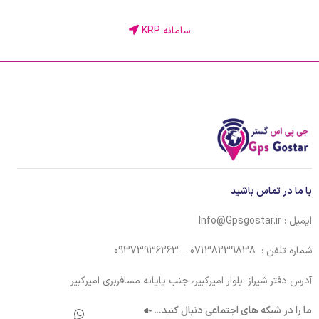
سامانه KRP
با ما در تماس باشید
ایمیل : Info@Gpsgostar.ir
شماره تلفن : 07138239838 – 09373936263
آدرس دفتر شیراز :بلوار امیرکبیر، جنب پایانه مسافربری امیرکبیر
ما را در شبکه های اجتماعی دنبال کنید.
..