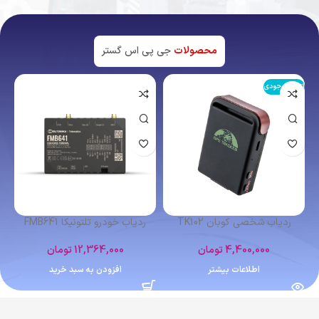
محصولات
جی پی اس گستر
اتمام موجودی
ردیاب شخصی کوبان TK102
ردیاب خودرو تلتونیکا FMB641
4,400,000
تومان
12,364,000
تومان
اطلاعات بیشتر
افزودن به سبد خرید