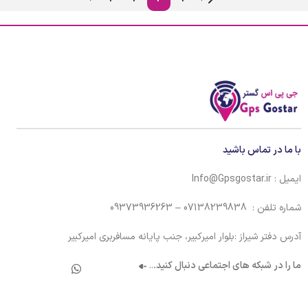
با ما در تماس باشید
ایمیل : Info@Gpsgostar.ir
شماره تلفن : 07138239838 – 09373936263
آدرس دفتر شیراز :بلوار امیرکبیر، جنب پایانه مسافربری امیرکبیر
ما را در شبکه های اجتماعی دنبال کنید.
..