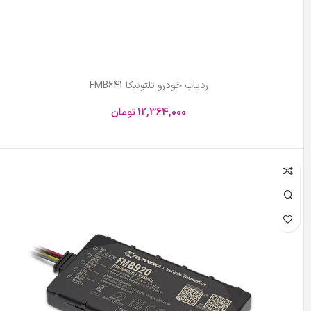
ردیاب خودرو تلتونیکا FMB641
12,364,000
تومان
افزودن به سبد خرید