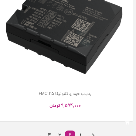
ردیاب خودرو تلتونیکا FMC125
9,594,000
تومان
افزودن به سبد خرید
→
4
3
2
1
←