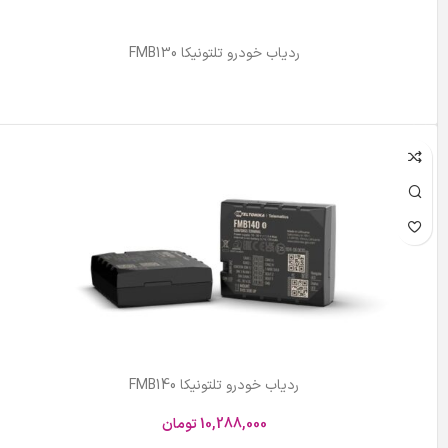
ردیاب خودرو تلتونیکا FMB130
اطلاعات بیشتر
ردیاب خودرو تلتونیکا FMB140
10,288,000
تومان