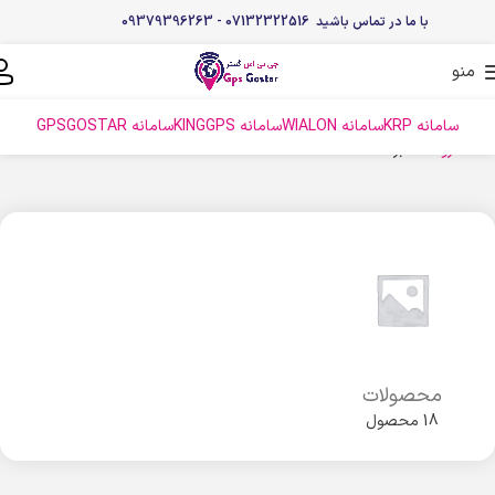
با ما در تماس باشید 07132322516 - 09379396263
منو
سامانه KRP
سامانه WIALON
سامانه KINGGPS
سامانه GPSGOSTAR
خانه
فروشگاه
برگه 2
محصولات
18 محصول