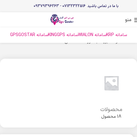
با ما در تماس باشید 07132322516 - 09379396263
منو
سامانه KRP
سامانه WIALON
سامانه KINGGPS
سامانه GPSGOSTAR
خانه
محصولات برچسب خورده “کانکاکس”
محصولات
18 محصول