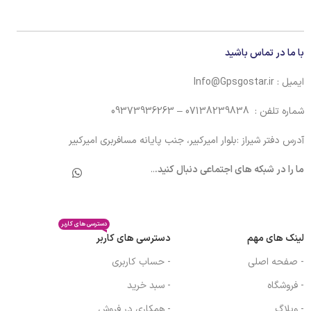
با ما در تماس باشید
ایمیل : Info@Gpsgostar.ir
شماره تلفن : 07138239838 – 09373936263
آدرس دفتر شیراز :بلوار امیرکبیر، جنب پایانه مسافربری امیرکبیر
ما را در شبکه های اجتماعی دنبال کنید.
..
دسترسی های کاربر
لینک های مهم
دسترسی های کاربر
- صفحه اصلی
- حساب کاربری
- فروشگاه
- سبد خرید
- وبلاگ
- همکاری در فروش