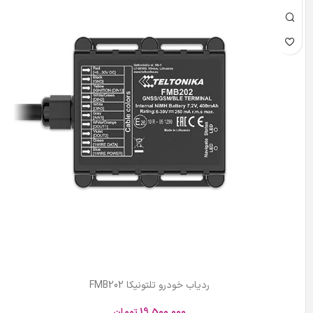
ردیاب خودرو تلتونیکا FMB202
19,500,000
تومان