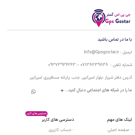
با ما در تماس باشید
ایمیل : Info@Gpsgostar.ir
شماره تلفن : 07138239838 – 09373936263
آدرس دفتر شیراز :بلوار امیرکبیر، جنب پایانه مسافربری امیرکبیر
ما را در شبکه های اجتماعی دنبال کنید.
..
دسترسی های کاربر
لینک های مهم
دسترسی های کاربر
- صفحه اصلی
- حساب کاربری