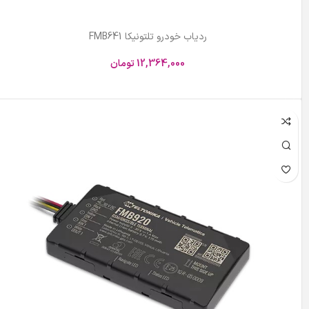
ردیاب خودرو تلتونیکا FMB641
12,364,000
تومان
افزودن به سبد خرید