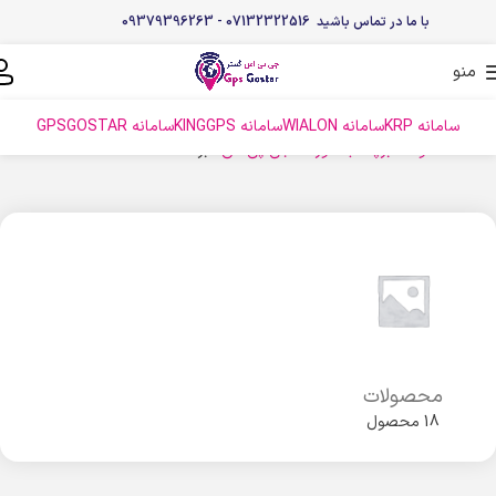
با ما در تماس باشید 07132322516 - 09379396263
منو
سامانه KRP
سامانه WIALON
سامانه KINGGPS
سامانه GPSGOSTAR
خانه
محصولات برچسب خورده “جی پی اس”
برگه 2
محصولات
18 محصول