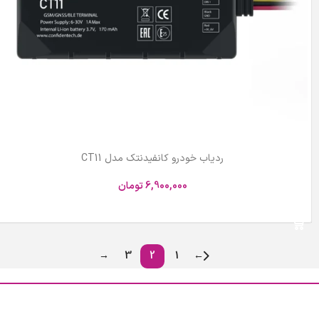
ردیاب خودرو کانفیدنتک مدل CT11
6,900,000
تومان
افزودن به سبد خرید
→
3
2
1
←