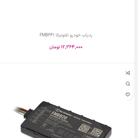
ردیاب خودرو تلتونیکا FMB641
12,364,000
تومان
افزودن به سبد خرید