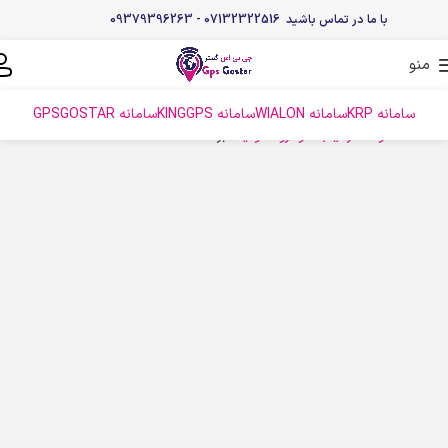
با ما در تماس باشید 07132322516 - 09379396263
منو
سامانه KRP
سامانه WIALON
سامانه KINGGPS
سامانه GPSGOSTAR
خانه
محصولات
ردیاب خودرو تلتونیکا
برگه 2