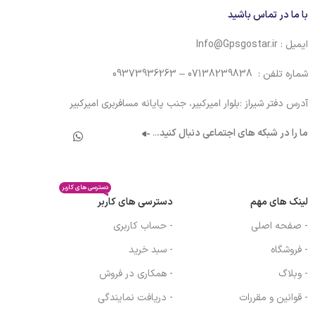
با ما در تماس باشید
ایمیل : Info@Gpsgostar.ir
شماره تلفن : 07138239838 – 09373936263
آدرس دفتر شیراز :بلوار امیرکبیر، جنب پایانه مسافربری امیرکبیر
ما را در شبکه های اجتماعی دنبال کنید.
..
دسترسی های کاربر
لینک های مهم
دسترسی های کاربر
- صفحه اصلی
- حساب کاربری
- فروشگاه
- سبد خرید
- وبلاگ
- همکاری در فروش
- قوانین و مقررات
- دریافت نمایندگی