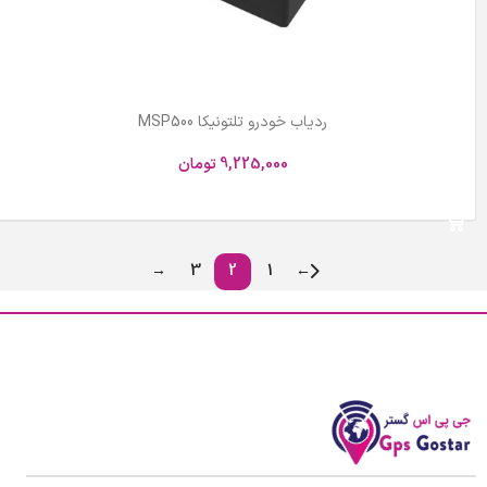
ردیاب خودرو تلتونیکا MSP500
9,225,000
تومان
افزودن به سبد خرید
→
3
2
1
←