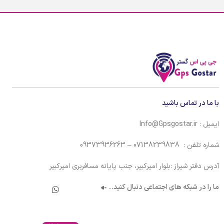
با ما در تماس باشید
ایمیل : Info@Gpsgostar.ir
شماره تلفن : 07138239838 – 09373936263
آدرس دفتر شیراز :بلوار امیرکبیر، جنب پایانه مسافربری امیرکبیر
ما را در شبکه های اجتماعی دنبال کنید.
..