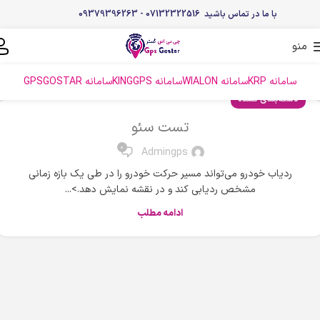
با ما در تماس باشید 07132322516 - 09379396263
منو
سامانه KRP
سامانه WIALON
سامانه KINGGPS
سامانه GPSGOSTAR
دسته‌بندی نشده
تست سئو
0
Admingps
ردیاب خودرو می‌تواند مسیر حرکت خودرو را در طی یک بازه زمانی
مشخص ردیابی کند و در نقشه نمایش دهد.>...
ادامه مطلب