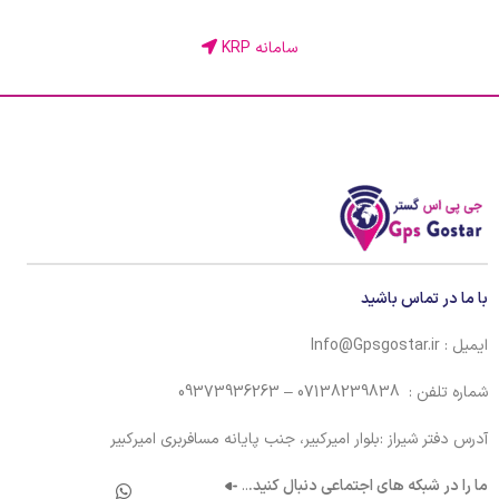
سامانه KRP
با ما در تماس باشید
ایمیل : Info@Gpsgostar.ir
شماره تلفن : 07138239838 – 09373936263
آدرس دفتر شیراز :بلوار امیرکبیر، جنب پایانه مسافربری امیرکبیر
ما را در شبکه های اجتماعی دنبال کنید.
..