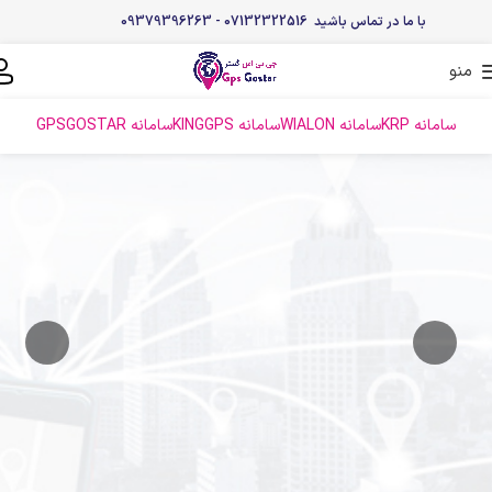
با ما در تماس باشید 07132322516 - 09379396263
منو
سامانه KRP
سامانه WIALON
سامانه KINGGPS
سامانه GPSGOSTAR