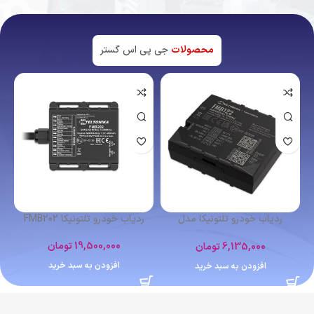
محصولات
جی پی اس گستر
اتمام موجودی
ردیاب شخصی کوبان TK102
ردیاب خودرو تلتونیکا FMB641
4,400,000
تومان
12,364,000
تومان
اطلاعات بیشتر
افزودن به سبد خرید