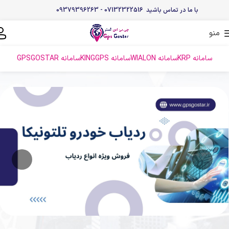
با ما در تماس باشید 07132322516 - 09379396263
منو
سامانه KRP
سامانه WIALON
سامانه KINGGPS
سامانه GPSGOSTAR