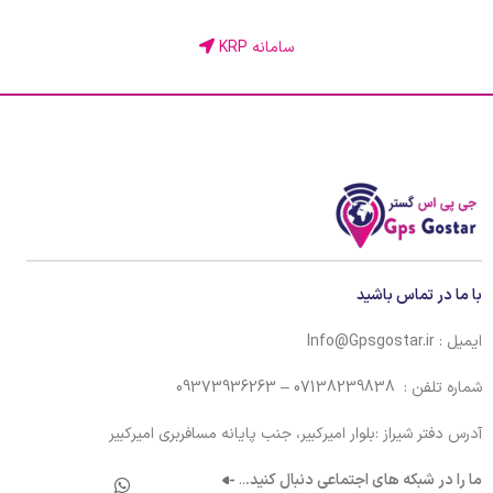
سامانه KRP
با ما در تماس باشید
ایمیل : Info@Gpsgostar.ir
شماره تلفن : 07138239838 – 09373936263
آدرس دفتر شیراز :بلوار امیرکبیر، جنب پایانه مسافربری امیرکبیر
ما را در شبکه های اجتماعی دنبال کنید.
..