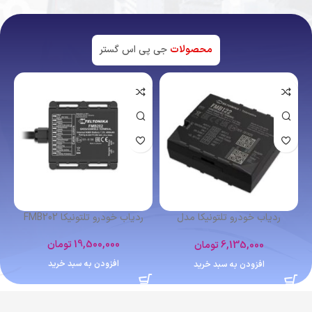
محصولات
جی پی اس گستر
اتمام موجودی
ردیاب شخصی کوبان TK102
ردیاب خودرو تلتونیکا FMB641
4,400,000
تومان
12,364,000
تومان
اطلاعات بیشتر
افزودن به سبد خرید