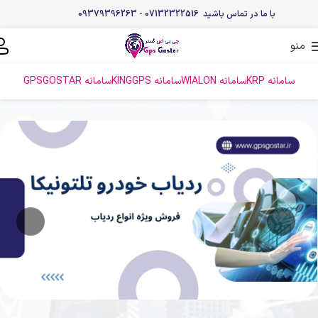
با ما در تماس باشید 07132322516 - 09379396263
منو
سامانه KRP
سامانه WIALON
سامانه KINGGPS
سامانه GPSGOSTAR