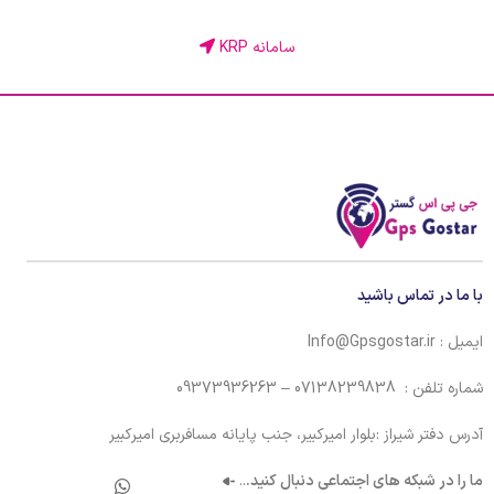
سامانه KRP
با ما در تماس باشید
ایمیل : Info@Gpsgostar.ir
شماره تلفن : 07138239838 – 09373936263
آدرس دفتر شیراز :بلوار امیرکبیر، جنب پایانه مسافربری امیرکبیر
ما را در شبکه های اجتماعی دنبال کنید.
..