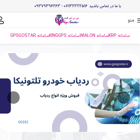
با ما در تماس باشید 07132322516 - 09379396263
منو
سامانه KRP
سامانه WIALON
سامانه KINGGPS
سامانه GPSGOSTAR