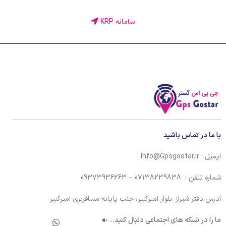
سامانه KRP
با ما در تماس باشید
ایمیل : Info@Gpsgostar.ir
شماره تلفن : 07138239838 – 09373936263
آدرس دفتر شیراز :بلوار امیرکبیر، جنب پایانه مسافربری امیرکبیر
ما را در شبکه های اجتماعی دنبال کنید.
..