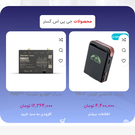
محصولات
جی پی اس گستر
اتمام موجودی
ردیاب شخصی کوبان TK102
ردیاب خودرو تلتونیکا FMB641
4,400,000
تومان
12,364,000
تومان
اطلاعات بیشتر
افزودن به سبد خرید