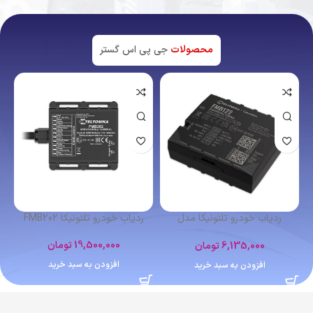
محصولات
جی پی اس گستر
اتمام موجودی
ردیاب شخصی کوبان TK102
ردیاب خودرو تلتونیکا FMB641
4,400,000
تومان
12,364,000
تومان
اطلاعات بیشتر
افزودن به سبد خرید