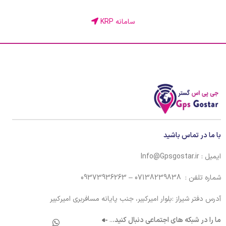
سامانه KRP
با ما در تماس باشید
ایمیل : Info@Gpsgostar.ir
شماره تلفن : 07138239838 – 09373936263
آدرس دفتر شیراز :بلوار امیرکبیر، جنب پایانه مسافربری امیرکبیر
ما را در شبکه های اجتماعی دنبال کنید.
..