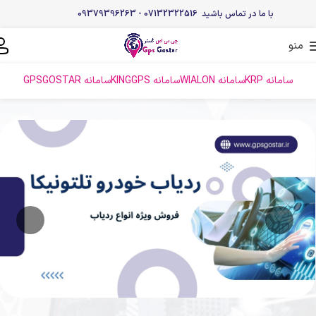
با ما در تماس باشید 07132322516 - 09379396263
منو
سامانه KRP
سامانه WIALON
سامانه KINGGPS
سامانه GPSGOSTAR