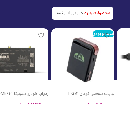
جدیدترین تک
مشاهده
محصولات ویژه
جی پی اس گستر
مشاهده
ردیاب خودرو تلتونیکا FMB641
ردیاب خودرو کوبان C311
12,364,000
تومان
اطلاعات بیشتر
افزودن به سبد خرید