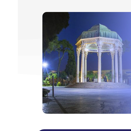
رو در
شیراز