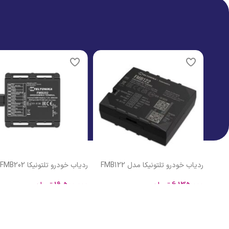
مشاهده محصولات
اتمام موجودی
ردیاب خودرو تلتونیکا FMB202
ردیاب شخصی کوبان TK102
19,500,000
تومان
4,400,000
تومان
افزودن به سبد خرید
اطلاعات بیشتر