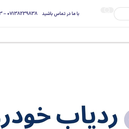
با ما در تماس باشید 07138239838 – 09373936263