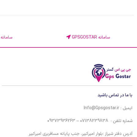
سامانه GPSGOSTAR
سامانه KINGGPS
با ما در تماس باشید
ایمیل : Info@Gpsgostar.ir
شماره تلفن : 07138239838 – 09373936263
آدرس دفتر شیراز :بلوار امیرکبیر، جنب پایانه مسافربری امیرکبیر