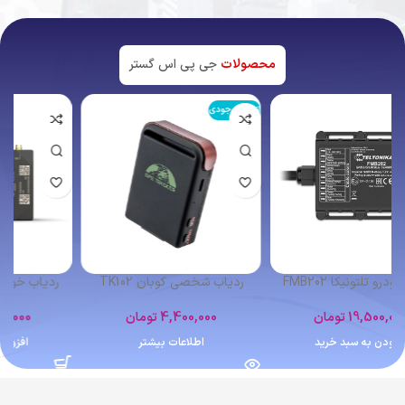
محصولات
جی پی اس گستر
اتمام موجودی
ردیاب شخصی کوبان TK102
ردیاب خودرو تلتونیکا FMB641
4,400,000
تومان
12,364,000
تومان
اطلاعات بیشتر
افزودن به سبد خرید