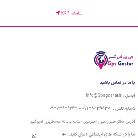
سامانه KRP
با ما در تماس باشید
ایمیل : Info@Gpsgostar.ir
شماره تلفن : 07138239838 – 09373936263
آدرس دفتر شیراز :بلوار امیرکبیر، جنب پایانه مسافربری امیرکبیر
ما را در شبکه های اجتماعی دنبال کنید.
..