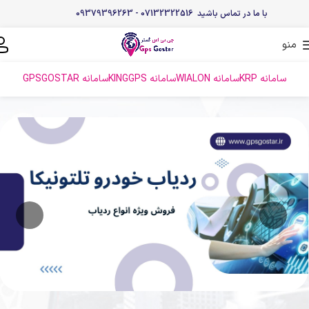
با ما در تماس باشید 07132322516 - 09379396263
منو
سامانه KRP
سامانه WIALON
سامانه KINGGPS
سامانه GPSGOSTAR