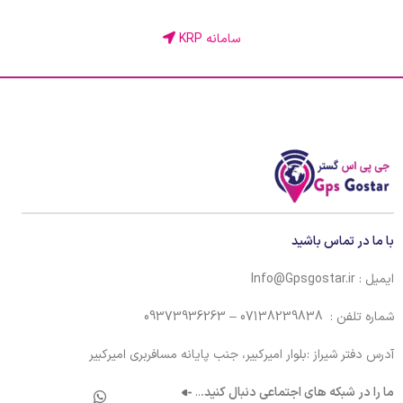
سامانه KRP
با ما در تماس باشید
ایمیل : Info@Gpsgostar.ir
شماره تلفن : 07138239838 – 09373936263
آدرس دفتر شیراز :بلوار امیرکبیر، جنب پایانه مسافربری امیرکبیر
ما را در شبکه های اجتماعی دنبال کنید.
..