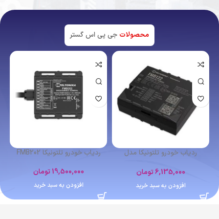
محصولات
جی پی اس گستر
اتمام موجودی
ردیاب شخصی کوبان TK102
ردیاب خودرو تلتونیکا FMB641
4,400,000
تومان
12,364,000
تومان
اطلاعات بیشتر
افزودن به سبد خرید