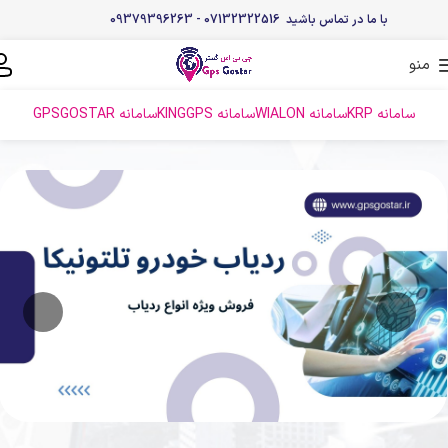
با ما در تماس باشید 07132322516 - 09379396263
منو
سامانه KRP
سامانه WIALON
سامانه KINGGPS
سامانه GPSGOSTAR