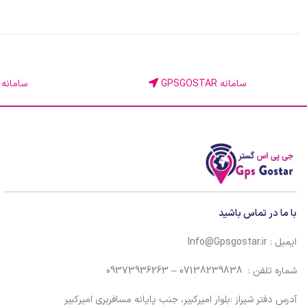
سامانه GPSGOSTAR
سامانه KINGGPS
با ما در تماس باشید
ایمیل : Info@Gpsgostar.ir
شماره تلفن : 07138239838 – 09373936263
آدرس دفتر شیراز :بلوار امیرکبیر، جنب پایانه مسافربری امیرکبیر