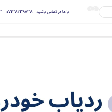
با ما در تماس باشید 07138239838 – 09373936263