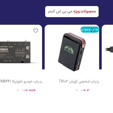
جدیدترین تک
مشاهده
محصولات ویژه
جی پی اس گستر
مشاهده
ردیاب خودرو تلتونیکا FMB641
ردیاب خودرو کوبان C311
12,364,000
تومان
اطلاعات بیشتر
افزودن به سبد خرید