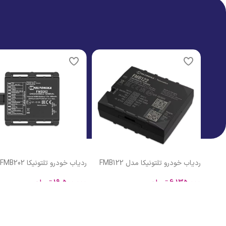
مشاهده محصولات
اتمام موجودی
ردیاب خودرو تلتونیکا FMB202
ردیاب شخصی کوبان TK102
19,500,000
تومان
4,400,000
تومان
افزودن به سبد خرید
اطلاعات بیشتر