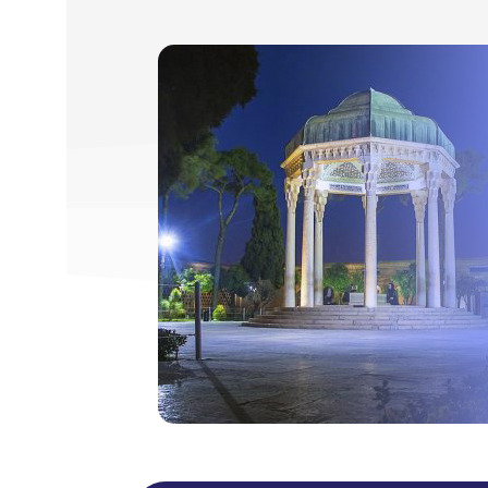
رو در
شیراز