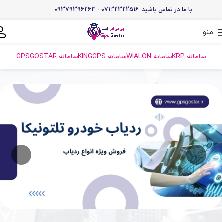
با ما در تماس باشید 07132322516 - 09379396263
منو
سامانه KRP
سامانه WIALON
سامانه KINGGPS
سامانه GPSGOSTAR