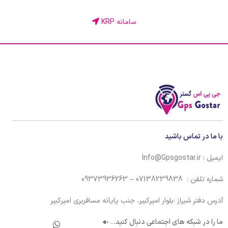
سامانه KRP
با ما در تماس باشید
ایمیل : Info@Gpsgostar.ir
شماره تلفن : 07138239838 – 09373936263
آدرس دفتر شیراز :بلوار امیرکبیر، جنب پایانه مسافربری امیرکبیر
ما را در شبکه های اجتماعی دنبال کنید.
..