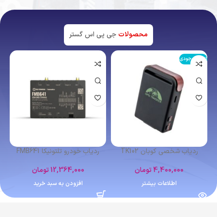
محصولات
جی پی اس گستر
اتمام موجودی
ردیاب شخصی کوبان TK102
ردیاب خودرو تلتونیکا FMB641
4,400,000
تومان
12,364,000
تومان
اطلاعات بیشتر
افزودن به سبد خرید