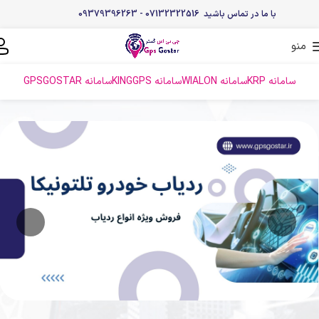
با ما در تماس باشید 07132322516 - 09379396263
منو
سامانه KRP
سامانه WIALON
سامانه KINGGPS
سامانه GPSGOSTAR