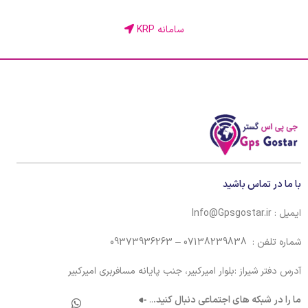
سامانه KRP
با ما در تماس باشید
ایمیل : Info@Gpsgostar.ir
شماره تلفن : 07138239838 – 09373936263
آدرس دفتر شیراز :بلوار امیرکبیر، جنب پایانه مسافربری امیرکبیر
ما را در شبکه های اجتماعی دنبال کنید.
..