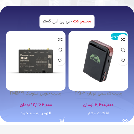
محصولات
جی پی اس گستر
اتمام موجودی
ردیاب شخصی کوبان TK102
ردیاب خودرو تلتونیکا FMB641
4,400,000
تومان
12,364,000
تومان
اطلاعات بیشتر
افزودن به سبد خرید