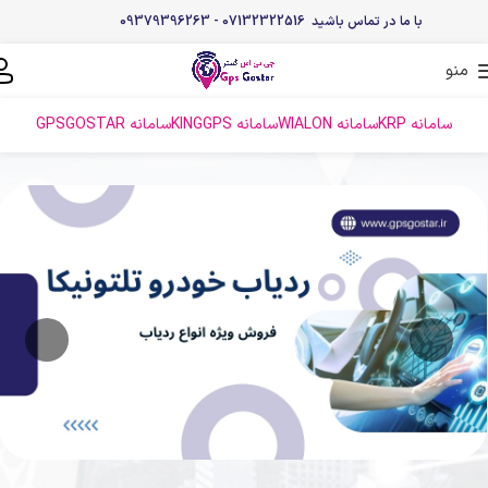
با ما در تماس باشید 07132322516 - 09379396263
منو
سامانه KRP
سامانه WIALON
سامانه KINGGPS
سامانه GPSGOSTAR