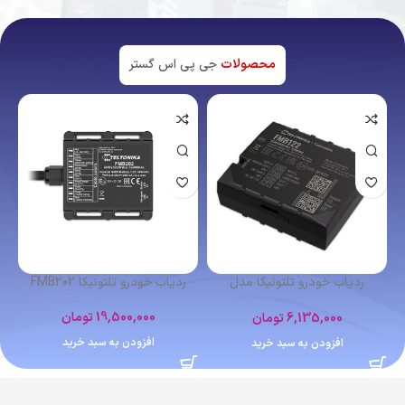
محصولات
جی پی اس گستر
اتمام موجودی
ردیاب شخصی کوبان TK102
ردیاب خودرو تلتونیکا FMB641
4,400,000
تومان
12,364,000
تومان
اطلاعات بیشتر
افزودن به سبد خرید