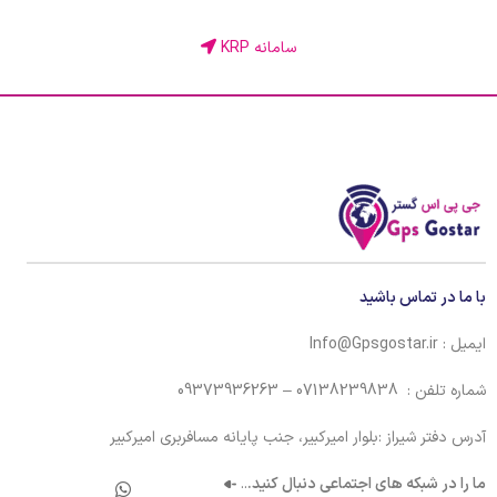
سامانه KRP
با ما در تماس باشید
ایمیل : Info@Gpsgostar.ir
شماره تلفن : 07138239838 – 09373936263
آدرس دفتر شیراز :بلوار امیرکبیر، جنب پایانه مسافربری امیرکبیر
ما را در شبکه های اجتماعی دنبال کنید.
..